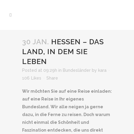
30 JAN.
HESSEN – DAS
LAND, IN DEM SIE
LEBEN
Posted at 09:29h
in
Bundesländer
by
kara
106
Likes
Share
Wir möchten Sie auf eine Reise einladen:
auf eine Reise in Ihr eigenes
Bundesland. Wir alle neigen ja gerne
dazu, in die Ferne zu reisen. Doch warum
nicht einmal die Schönheit und
Faszination entdecken, die uns direkt