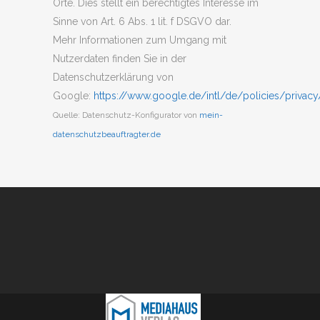
Orte. Dies stellt ein berechtigtes Interesse im
Sinne von Art. 6 Abs. 1 lit. f DSGVO dar.
Mehr Informationen zum Umgang mit
Nutzerdaten finden Sie in der
Datenschutzerklärung von
Google:
https://www.google.de/intl/de/policies/privacy
Quelle: Datenschutz-Konfigurator von
mein-
datenschutzbeauftragter.de