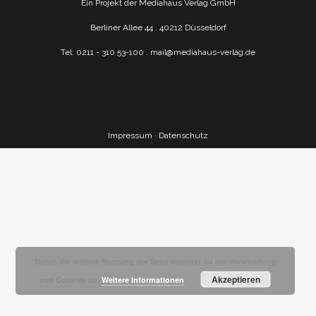
Ein Projekt der Mediahaus Verlag GmbH
Berliner Allee 44 . 40212 Düsseldorf
Tel: 0211 - 310 53-100 .
mail@mediahaus-verlag.de
Impressum
·
Datenschutz
Durch die weitere Nutzung der Seite stimmst du der Verwendung
Akzeptieren
von Cookies zu.
Weitere Informationen